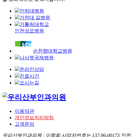
인하대병원
가천대 길병원
가톨릭대학교
인천성모병원
순천향대학교병원
나사렛국제병원
온라인상담
진료시간
오시는길
이용약관
개인정보처리방침
고객문의
우리산부인과의원 : 이학희
사업자번호는 137-96-00173
인천