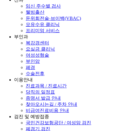
임신 주수별 검사
웰빙출산
둔위회전술·브이백(VBAC)
모유수유 클리닉
프리미엄 서비스
부인과
복강경센터
요실금 클리닉
여성성형술
부인암
폐경
수술전후
이용안내
진료과목 / 진료시간
당직의 일정표
증명서 발급 안내
찾아오시는길 / 주차 안내
비급여진료비용 안내
검진 및 예방접종
국민건강보험공단 / 여성암 검진
폐경기 검진