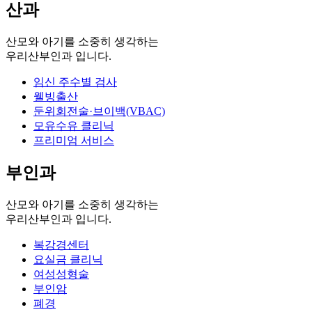
산과
산모와 아기를 소중히 생각하는
우리산부인과 입니다.
임신 주수별 검사
웰빙출산
둔위회전술·브이백(VBAC)
모유수유 클리닉
프리미엄 서비스
부인과
산모와 아기를 소중히 생각하는
우리산부인과 입니다.
복강경센터
요실금 클리닉
여성성형술
부인암
폐경