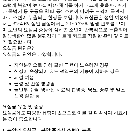
스럽게 복압이 높아질 때(재채기를 하거나 크게 웃을 때, 뛰거
나 줄넘기 등 운동을 할 때 등), 소변이 마려운 느낌이 들면서
바로 소변이 누출되는 현상을 보입니다. 요실금은 성인 여성에
서는 35~40%, 성인 남성에서는 2.1~5.7%의 발생 빈도를 보이
며 노인의 요실금 증상이 심하면 소변이 반복적으로 누출되어
일상생활에 많은 불편감이 따르게 되므로 적절한 관리 및 치료
가 필요합니다.
요실금 원인은?
요실금의 원인은 다양합니다.
자연분만으로 인해 골반 근육이 느슨해진 경우
신경이 손상되어 요도 괄약근의 기능이 저하된 경우
폐경 여성
급성 및 만성 방광염
골반부 수술, 방사선 치료의 합병증, 당뇨, 중추 및 말초
신경 질환 등
요실금 유형 및 증상
요실금에도 다양한 유형이 있으므로 이를 잘 파악하여 치료하
는 것이 중요합니다.
1. 복압성 요실금 – 복압 증가시 소변이 누출