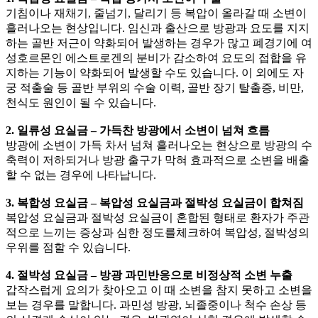
기침이나 재채기, 줄넘기, 달리기 등 복압이 올라갈 때 소변이
흘러나오는 현상입니다. 임신과 출산으로 방광과 요도를 지지
하는 골반 저근이 약화되어 발생하는 경우가 많고 폐경기에 여
성호르몬인 에스트로겐의 분비가 감소하여 요도의 접합을 유
지하는 기능이 약화되어 발생할 수도 있습니다. 이 외에도 자
궁 적출술 등 골반 부위의 수술 이력, 골반 장기 탈출증, 비만,
천식도 원인이 될 수 있습니다.
2. 일류성 요실금 – 가득찬 방광에서 소변이 넘쳐 흐름
방광에 소변이 가득 차서 넘쳐 흘러나오는 현상으로 방광의 수
축력이 저하되거나 방광 출구가 막혀 효과적으로 소변을 배출
할 수 없는 경우에 나타납니다.
3. 복합성 요실금 – 복압성 요실금과 절박성 요실금이 합쳐짐
복압성 요실금과 절박성 요실금이 혼합된 형태로 환자가 주관
적으로 느끼는 증상과 심한 정도를체크하여 복압성, 절박성의
우위를 점할 수 있습니다.
4. 절박성 요실금 – 방광 과민반응으로 비정상적 소변 누출
갑작스럽게 요의가 찾아오고 이 때 소변을 참지 못하고 소변을
보는 경우를 말합니다. 과민성 방광, 뇌졸중이나 척수 손상 등