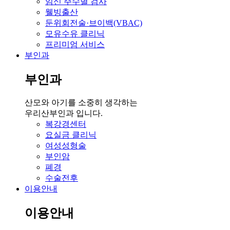
임신 주수별 검사
웰빙출산
둔위회전술·브이백(VBAC)
모유수유 클리닉
프리미엄 서비스
부인과
부인과
산모와 아기를 소중히 생각하는
우리산부인과 입니다.
복강경센터
요실금 클리닉
여성성형술
부인암
폐경
수술전후
이용안내
이용안내