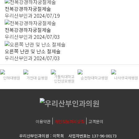
전복강경하자궁절제술
우리산부인과
2024/07/19
전복강경하자궁절제술
우리산부인과
2024/07/03
오른쪽 난관 및 난소 절제술
우리산부인과
2024/07/03
가톨릭대학교
인하대병원
가천대 길병원
순천향대학교병원
나사렛국제병원
인천성모병원
이용약관
개인정보처리방침
고객문의
우리산부인과의원 : 이학희
사업자번호는 137-96-00173