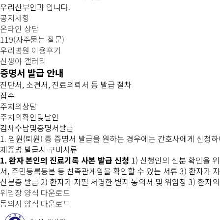
우리산부인과 입니다.
공지사항
온라인 상담
119(자주묻는 질문)
우리병원 이용후기
신생아 갤러리
증명서 발급 안내
진단서, 소견서, 진료의뢰서 등 발급 절차
접수
주치의상담
주치의확인및날인
검사수납및증명서발급
1. 입원(퇴원) 중 증명서 발급을 원하는 경우에는 간호사에게 신청하
제증명 발급시 구비서류
1. 환자 본인의 진료기록 사본 발급 신청
1) 신청인의 신분 확인을 
서, 주민등록등본 등 친족관계임을 확인할 수 있는 서류
3) 환자가
신분증 발급
2) 환자가 자필 서명한 별지 동의서 및 위임장
3) 환자
위임장 양식 다운로드
동의서 양식 다운로드