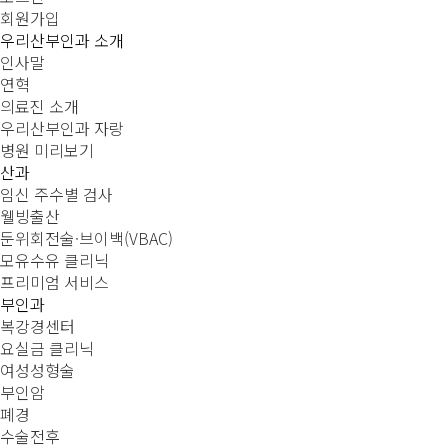
회원가입
우리산부인과 소개
인사말
연혁
의료진 소개
우리산부인과 자랑
병원 미리보기
산과
임신 주수별 검사
웰빙출산
둔위회전술·브이백(VBAC)
모유수유 클리닉
프리미엄 서비스
부인과
복강경센터
요실금 클리닉
여성성형술
부인암
폐경
수술전후