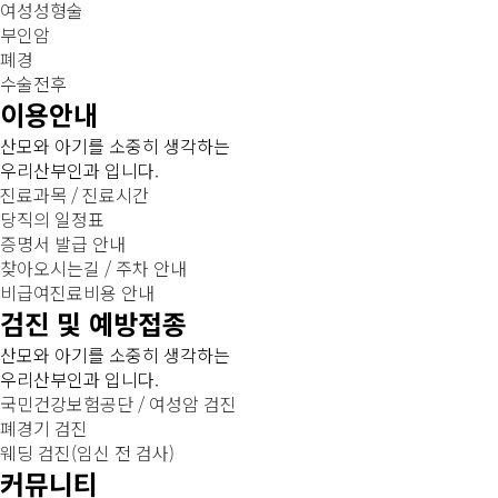
여성성형술
부인암
폐경
수술전후
이용안내
산모와 아기를 소중히 생각하는
우리산부인과 입니다.
진료과목 / 진료시간
당직의 일정표
증명서 발급 안내
찾아오시는길 / 주차 안내
비급여진료비용 안내
검진 및 예방접종
산모와 아기를 소중히 생각하는
우리산부인과 입니다.
국민건강보험공단 / 여성암 검진
폐경기 검진
웨딩 검진(임신 전 검사)
커뮤니티