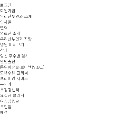
로그인
회원가입
우리산부인과 소개
인사말
연혁
의료진 소개
우리산부인과 자랑
병원 미리보기
산과
임신 주수별 검사
웰빙출산
둔위회전술·브이백(VBAC)
모유수유 클리닉
프리미엄 서비스
부인과
복강경센터
요실금 클리닉
여성성형술
부인암
폐경