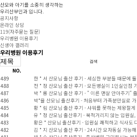
산모와 아기를 소중히 생각하는
우리산부인과 입니다.
공지사항
온라인 상담
119(자주묻는 질문)
우리병원 이용후기
신생아 갤러리
우리병원 이용후기
검색
NO.
489
한 * 서 산모님 출산 후기 - 세심한 부분들 때문
488
전 * 정 산모님 출산 후기 - 모든병실이 1인실인점
487
박 * 롱 산모님 출산 후기 - " 이른 맨살 안아주기
486
박*율 산모님 출산후기 - 처음부터 가족분만실로 
485
황 * 림 산모님 출산 후기 - 샤워를 못하는 제왕절
484
유 * 정 산모님 출산후기 - 북적거리지 않는 입원실
483
황은 * 산모님 출산후기 - 입원실 쾌적하고 식사도
482
김 * 지 산모님 출산 후기 - 24시간 모자동실 가능