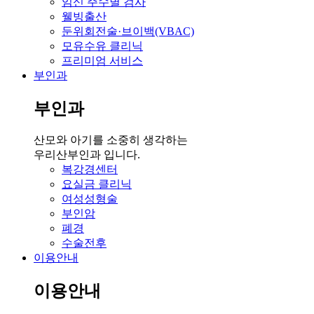
임신 주수별 검사
웰빙출산
둔위회전술·브이백(VBAC)
모유수유 클리닉
프리미엄 서비스
부인과
부인과
산모와 아기를 소중히 생각하는
우리산부인과 입니다.
복강경센터
요실금 클리닉
여성성형술
부인암
폐경
수술전후
이용안내
이용안내