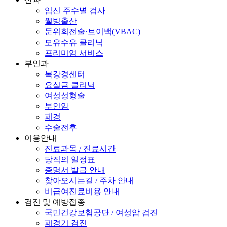
임신 주수별 검사
웰빙출산
둔위회전술·브이백(VBAC)
모유수유 클리닉
프리미엄 서비스
부인과
복강경센터
요실금 클리닉
여성성형술
부인암
폐경
수술전후
이용안내
진료과목 / 진료시간
당직의 일정표
증명서 발급 안내
찾아오시는길 / 주차 안내
비급여진료비용 안내
검진 및 예방접종
국민건강보험공단 / 여성암 검진
폐경기 검진