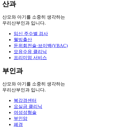
산과
산모와 아기를 소중히 생각하는
우리산부인과 입니다.
임신 주수별 검사
웰빙출산
둔위회전술·브이백(VBAC)
모유수유 클리닉
프리미엄 서비스
부인과
산모와 아기를 소중히 생각하는
우리산부인과 입니다.
복강경센터
요실금 클리닉
여성성형술
부인암
폐경