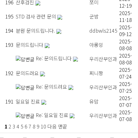
196
산후검진
쪼미
12-19
2025-
195
STD 검사 관련 문의
군밤
11-18
2025-
194
분원 문의드립니다.
ddbwls2145
09-12
2025-
193
문의드립니다
아롱잉
08-08
2025-
Re: 문의드립니다
우리산부인과
08-08
2025-
192
문의드려요
찌니짱
07-24
2025-
Re: 문의드려요
우리산부인과
07-25
2025-
191
일요일 진료
유맘
07-07
2025-
Re: 일요일 진료
우리산부인과
07-08
1
2
3
4
5
6
7
8
9
10
다음
맨끝