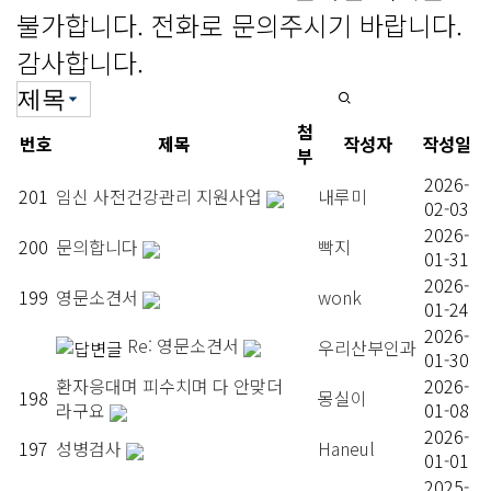
불가합니다. 전화로 문의주시기 바랍니다.
감사합니다.
첨
번호
제목
작성자
작성일
부
2026-
201
임신 사전건강관리 지원사업
내루미
02-03
2026-
200
문의합니다
빡지
01-31
2026-
199
영문소견서
wonk
01-24
2026-
Re: 영문소견서
우리산부인과
01-30
환자응대며 피수치며 다 안맞더
2026-
198
몽실이
라구요
01-08
2026-
197
성병검사
Haneul
01-01
2025-