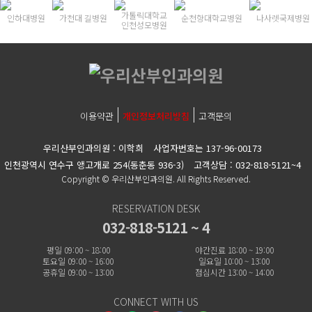
가톨릭대학교
인하대병원
가천대 길병원
순천향대학교병원
나사렛국제병원
인천성모병원
이용약관
개인정보처리방침
고객문의
우리산부인과의원 : 이학희
사업자번호는 137-96-00173
인천광역시 연수구 앵고개로 254(동춘동 936-3)
고객상담 : 032-818-5121~4
Copyright © 우리산부인과의원. All Rights Reserved.
RESERVATION DESK
032-818-5121 ~ 4
평일 09:00 ~ 18:00
야간진료 18:00 ~ 19:00
토요일 09:00 ~ 16:00
일요일 10:00 ~ 13:00
공휴일 09:00 ~ 13:00
점심시간 13:00 ~ 14:00
CONNECT WITH US