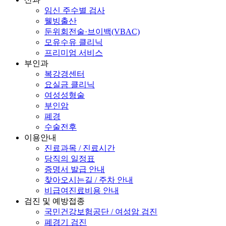
임신 주수별 검사
웰빙출산
둔위회전술·브이백(VBAC)
모유수유 클리닉
프리미엄 서비스
부인과
복강경센터
요실금 클리닉
여성성형술
부인암
폐경
수술전후
이용안내
진료과목 / 진료시간
당직의 일정표
증명서 발급 안내
찾아오시는길 / 주차 안내
비급여진료비용 안내
검진 및 예방접종
국민건강보험공단 / 여성암 검진
폐경기 검진