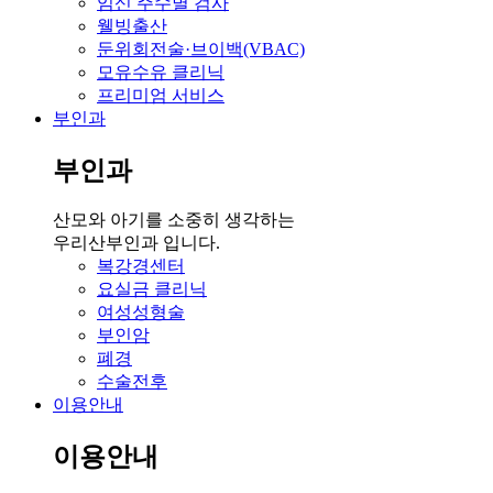
임신 주수별 검사
웰빙출산
둔위회전술·브이백(VBAC)
모유수유 클리닉
프리미엄 서비스
부인과
부인과
산모와 아기를 소중히 생각하는
우리산부인과 입니다.
복강경센터
요실금 클리닉
여성성형술
부인암
폐경
수술전후
이용안내
이용안내