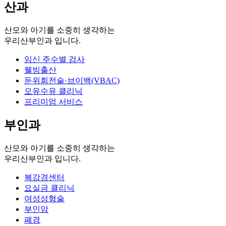
산과
산모와 아기를 소중히 생각하는
우리산부인과 입니다.
임신 주수별 검사
웰빙출산
둔위회전술·브이백(VBAC)
모유수유 클리닉
프리미엄 서비스
부인과
산모와 아기를 소중히 생각하는
우리산부인과 입니다.
복강경센터
요실금 클리닉
여성성형술
부인암
폐경