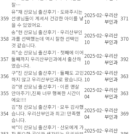
잘…
유*재 산모님 출산후기 - 도와주시는
2025-02-
우리산
359
선생님들이 계셔서 건강한 아이를 낳
371
10
부인과
을 수 있었어요.
송*현 산모님 출산후기 - 우리산부인
2025-02-
우리산
358
과를 선택했는데 역시 잘한 선택인
370
10
부인과
것 같습니다.
최*순 산모님 출산후기 - 첫째에 이어
2025-02-
우리산
357
둘째까지 우리산부인과에서 출산하
392
10
부인과
였습니다.
구*진 산모님 출산후기 - 둘째도 고민
2025-02-
우리산
356
363
하지 않고 우리산부인과로 왔습니다.
10
부인과
강*영 산모님 출산후기 - 이른 맨살
2025-02-
우리산
355
안아주기!,진짜 너무 행복한 시간이
363
04
부인과
에요!!!!
김*정 산모님 출산후기 - 모두 감사했
2025-02-
우리산
354
습니다. 우리산부인과 최고! 만족했
369
04
부인과
습니다.
박*미 산모님 출산후기 - 산모에게 가
2025-02-
우리산
353
장 필요한 곳이라 생각되는 우리산부
386