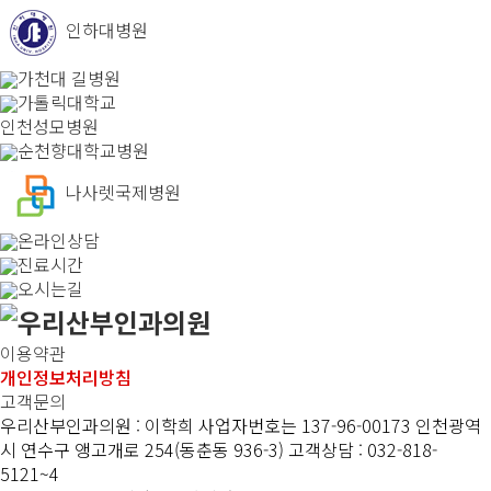
인하대병원
가천대 길병원
가톨릭대학교
인천성모병원
순천향대학교병원
나사렛국제병원
온라인상담
진료시간
오시는길
이용약관
개인정보처리방침
고객문의
우리산부인과의원 : 이학희
사업자번호는 137-96-00173
인천광역
시 연수구 앵고개로 254(동춘동 936-3)
고객상담 : 032-818-
5121~4