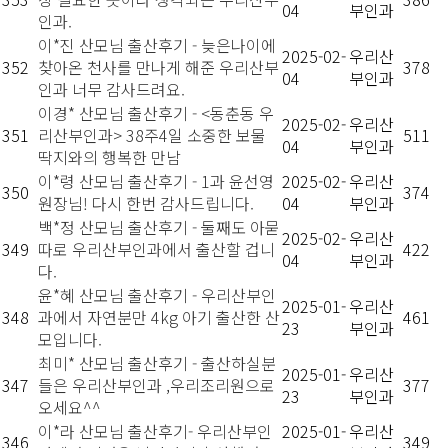
04
부인과
인과.
이*진 산모님 출산후기 - 늦은나이에
2025-02-
우리산
352
찾아온 천사를 만나게 해준 우리산부
378
04
부인과
인과 너무 감사드려요.
이경* 산모님 출산후기 - <동춘동 우
2025-02-
우리산
351
리산부인과> 38주4일 소중한 보물
511
04
부인과
딱지와의 행복한 만남
이*령 산모님 출산후기 - 1과 윤선영
2025-02-
우리산
350
374
원장님! 다시 한번 감사드립니다.
04
부인과
백*정 산모님 출산후기 - 둘째도 아묻
2025-02-
우리산
349
따로 우리산부인과에서 출산할 겁니
422
04
부인과
다.
윤*혜 산모님 출산후기 - 우리산부인
2025-01-
우리산
348
과에서 자연분만 4kg 아기 출산한 산
461
23
부인과
모입니다.
최미* 산모님 출산후기 - 출산하실분
2025-01-
우리산
347
들은 우리산부인과 ,우리조리원으로
377
23
부인과
오세요^^
이*라 산모님 출산후기- 우리산부인
2025-01-
우리산
346
349