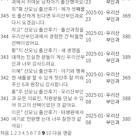
과에서 귀여운 남자아기 출산했어요!
23
부인과
최*화 산모님 출산후기 - 제가 셋째를
2025-01-
우리산
345
또 출산하게 된다면 우리산부인과로
369
23
부인과
다시 오겠습니다.
최고* 산모님 출산후기 - 출산과정을
2025-01-
우리산
344
우리산부인과에서 경험한 건 탁월한
380
10
부인과
선택이었어요.
황*지 산모님 출산후기 - 새 생명을
2025-01-
우리산
343
대하는 진실한 분들이 계신 우리산부
389
10
부인과
인과 너무 감사드려요.
이혜* 산모님 출산후기 - 아기와 행복
2025-01-
우리산
342
한 새출발 할 수 있게 첫단추 잘 끼워
369
10
부인과
주신 6과 원장님 감사합니다.
홍*주 산모님 출산후기 - 우리산부인
2025-01-
우리산
341
과 모든 의료진, 직원분들 만날 수 있
388
08
부인과
어 최고의 선택이었던 것 같아요.
이은* 산모님 출산후기 - 타병원에서
2025-01-
우리산
340
여기로 전원했 는데 너무 잘한것 같
380
08
부인과
아요!
처음
1
2
3
4
5
6
7
8
9
10
다음
맨끝