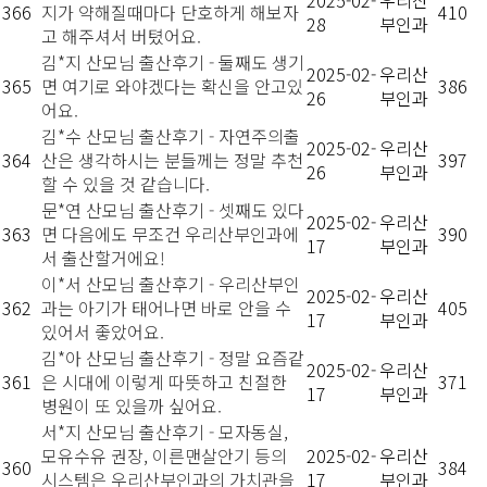
366
지가 약해질때마다 단호하게 해보자
410
28
부인과
고 해주셔서 버텼어요.
김*지 산모님 출산후기 - 둘째도 생기
2025-02-
우리산
365
면 여기로 와야겠다는 확신을 안고있
386
26
부인과
어요.
김*수 산모님 출산후기 - 자연주의출
2025-02-
우리산
364
산은 생각하시는 분들께는 정말 추천
397
26
부인과
할 수 있을 것 같습니다.
문*연 산모님 출산후기 - 셋째도 있다
2025-02-
우리산
363
면 다음에도 무조건 우리산부인과에
390
17
부인과
서 출산할거에요!
이*서 산모님 출산후기 - 우리산부인
2025-02-
우리산
362
과는 아기가 태어나면 바로 안을 수
405
17
부인과
있어서 좋았어요.
김*아 산모님 출산후기 - 정말 요즘같
2025-02-
우리산
361
은 시대에 이렇게 따뜻하고 친절한
371
17
부인과
병원이 또 있을까 싶어요.
서*지 산모님 출산후기 - 모자동실,
모유수유 권장, 이른맨살안기 등의
2025-02-
우리산
360
384
시스템은 우리산부인과의 가치관을
17
부인과