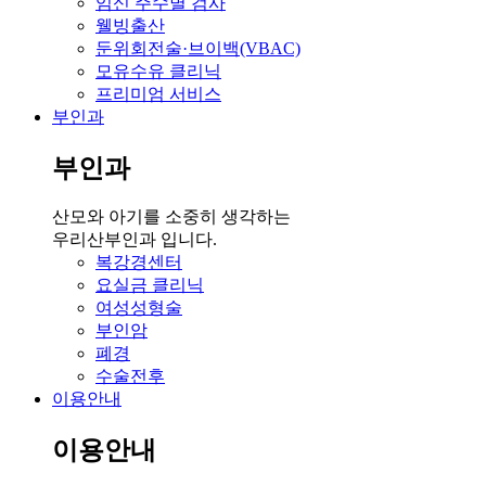
임신 주수별 검사
웰빙출산
둔위회전술·브이백(VBAC)
모유수유 클리닉
프리미엄 서비스
부인과
부인과
산모와 아기를 소중히 생각하는
우리산부인과 입니다.
복강경센터
요실금 클리닉
여성성형술
부인암
폐경
수술전후
이용안내
이용안내