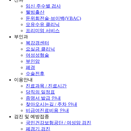
임신 주수별 검사
웰빙출산
둔위회전술·브이백(VBAC)
모유수유 클리닉
프리미엄 서비스
부인과
복강경센터
요실금 클리닉
여성성형술
부인암
폐경
수술전후
이용안내
진료과목 / 진료시간
당직의 일정표
증명서 발급 안내
찾아오시는길 / 주차 안내
비급여진료비용 안내
검진 및 예방접종
국민건강보험공단 / 여성암 검진
폐경기 검진