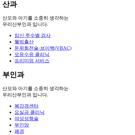
산과
산모와 아기를 소중히 생각하는
우리산부인과 입니다.
임신 주수별 검사
웰빙출산
둔위회전술·브이백(VBAC)
모유수유 클리닉
프리미엄 서비스
부인과
산모와 아기를 소중히 생각하는
우리산부인과 입니다.
복강경센터
요실금 클리닉
여성성형술
부인암
폐경