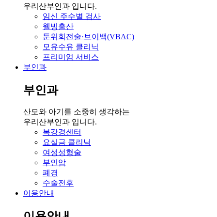
우리산부인과 입니다.
임신 주수별 검사
웰빙출산
둔위회전술·브이백(VBAC)
모유수유 클리닉
프리미엄 서비스
부인과
부인과
산모와 아기를 소중히 생각하는
우리산부인과 입니다.
복강경센터
요실금 클리닉
여성성형술
부인암
폐경
수술전후
이용안내
이용안내