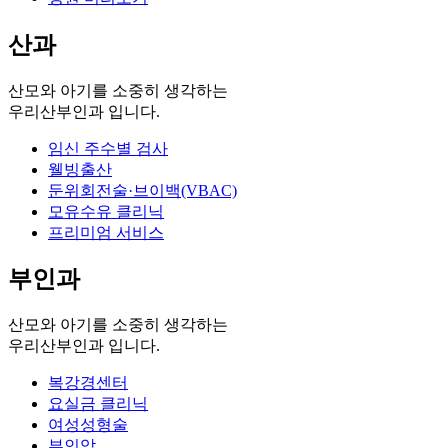
산과
산모와 아기를 소중히 생각하는
우리산부인과 입니다.
임신 주수별 검사
웰빙출산
둔위회전술·브이백(VBAC)
모유수유 클리닉
프리미엄 서비스
부인과
산모와 아기를 소중히 생각하는
우리산부인과 입니다.
복강경센터
요실금 클리닉
여성성형술
부인암