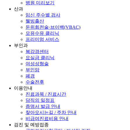
병원 미리보기
산과
임신 주수별 검사
웰빙출산
둔위회전술·브이백(VBAC)
모유수유 클리닉
프리미엄 서비스
부인과
복강경센터
요실금 클리닉
여성성형술
부인암
폐경
수술전후
이용안내
진료과목 / 진료시간
당직의 일정표
증명서 발급 안내
찾아오시는길 / 주차 안내
비급여진료비용 안내
검진 및 예방접종